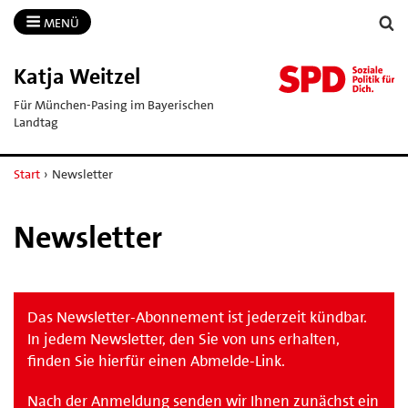
MENÜ
Katja Weitzel
Für München-Pasing im Bayerischen
Landtag
Start
›
Newsletter
Newsletter
Das Newsletter-Abonnement ist jederzeit kündbar.
In jedem Newsletter, den Sie von uns erhalten,
finden Sie hierfür einen Abmelde-Link.
Nach der Anmeldung senden wir Ihnen zunächst ein